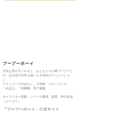
ブーブーボーイ
元気な男の子ノルオと、おともだちの車ブーブーと
の、ほのぼの日常を描いた子供向けアニメーショ
ン。
ＴＶシリーズのほかに、小学館「ベビーブック」
「めばえ」「幼稚園」等で連載。
​キャラクター原案、シリーズ構成、監督、声の出演
（ブーブー）
『ブーブーボーイ』公式サイト