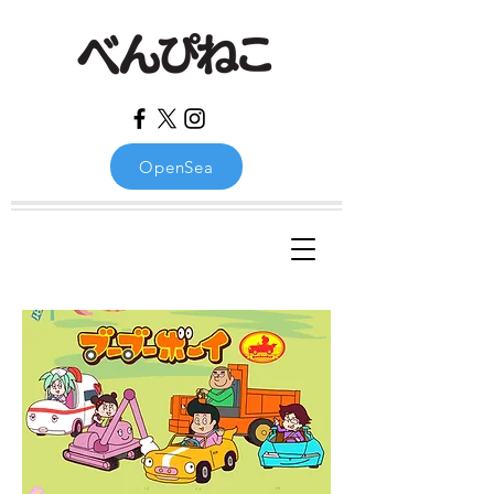
OpenSea