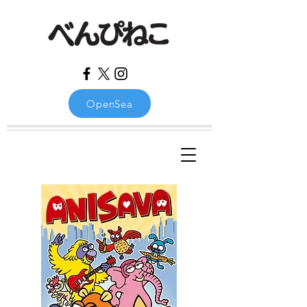
OpenSea