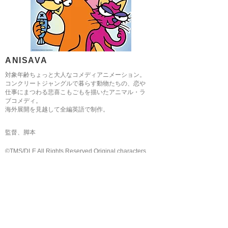
ANISAVA
対象年齢ちょっと大人なコメディアニメーション。
コンクリートジャングルで暮らす動物たちの、恋や
仕事にまつわる悲喜こもごもを描いたアニマル・ラ
ブコメディ。
​海外展開を見越して全編英語で制作。
​監督、脚本
©TMS/DLE All Rights Reserved Original characters
designed by Kukuxumusu